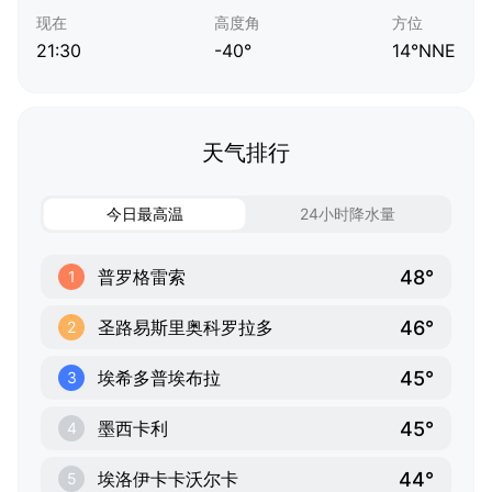
现在
高度角
方位
21:30
-40°
14°NNE
天气排行
今日最高温
24小时降水量
48°
普罗格雷索
1
46°
圣路易斯里奥科罗拉多
2
45°
埃希多普埃布拉
3
45°
墨西卡利
4
44°
埃洛伊卡卡沃尔卡
5