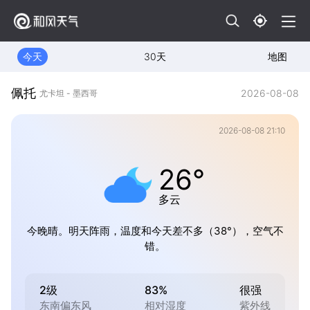
今天
30天
地图
佩托
2026-08-08
尤卡坦 - 墨西哥
2026-08-08 21:10
26°
多云
今晚晴。明天阵雨，温度和今天差不多（38°），空气不
错。
2级
83%
很强
东南偏东风
相对湿度
紫外线