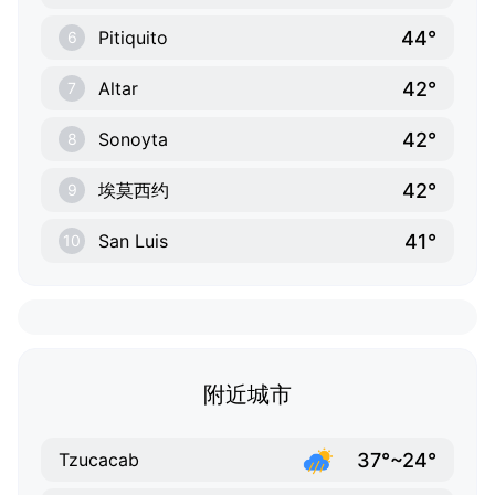
44°
Pitiquito
6
42°
Altar
7
42°
Sonoyta
8
42°
埃莫西约
9
41°
San Luis
10
附近城市
37°~24°
Tzucacab