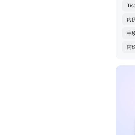
Tis
内
韦
阿