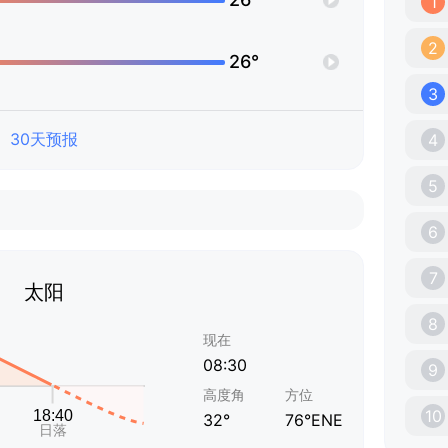
1
2
26°
3
30天预报
4
5
6
7
太阳
8
现在
08:30
9
高度角
方位
10
32°
76°ENE