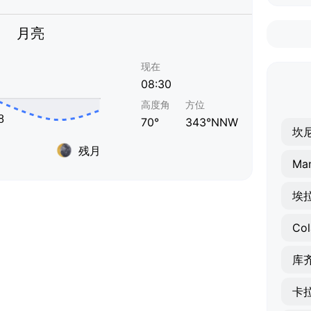
月亮
现在
08:30
高度角
方位
70°
343°NNW
坎
残月
Man
埃
Col
库
卡