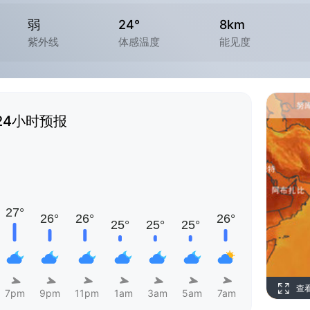
弱
24°
8km
紫外线
体感温度
能见度
24小时预报
查
7pm
9pm
11pm
1am
3am
5am
7am