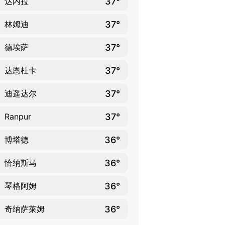
37°
达内拉
37°
林姆迪
37°
德埃萨
37°
达恩杜卡
37°
迪遥达尔
37°
Ranpur
36°
博塔德
36°
恰纳斯马
36°
琴格阿姆
36°
奇纳萨莱姆