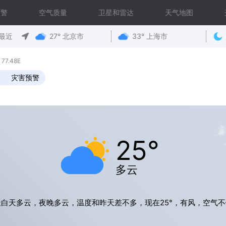
预警
空气质量
卫星和雷达
天气地图
最近
27° 北京市
33° 上海市
77.48E
灾害预警
25°
多云
天白天多云，夜晚多云，温度和昨天差不多，现在25°，有风，空气不