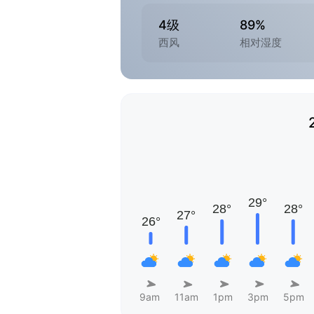
4级
89%
西风
相对湿度
9am
11am
1pm
3pm
5pm