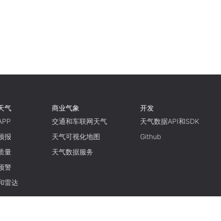
天气
商业气象
开发
PP
交通和车联网天气
天气数据API和SDK
预报
天气可视化地图
Github
质量
天气数据服务
预警
和雷达