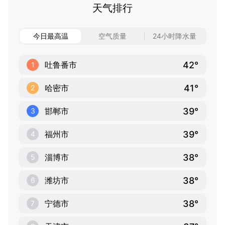
天气排行
今日最高温
空气质量
24小时降水量
42°
吐鲁番市
1
41°
哈密市
2
39°
邯郸市
3
39°
福州市
4
38°
淄博市
5
38°
潍坊市
6
38°
宁德市
7