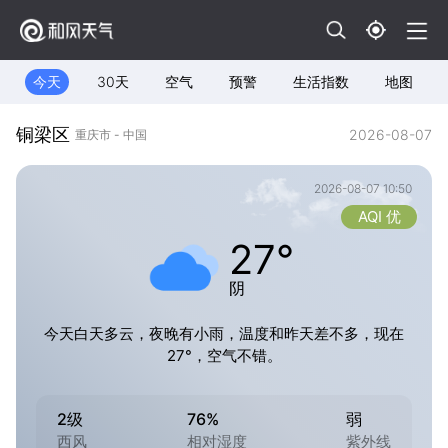
今天
30天
空气
预警
生活指数
地图
铜梁区
2026-08-07
重庆市 - 中国
2026-08-07 10:50
AQI 优
27°
阴
今天白天多云，夜晚有小雨，温度和昨天差不多，现在
27°，空气不错。
2级
76%
弱
西风
相对湿度
紫外线