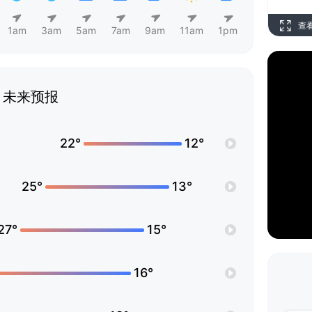
查
1am
3am
5am
7am
9am
11am
1pm
未来预报
22°
12°
25°
13°
27°
15°
16°