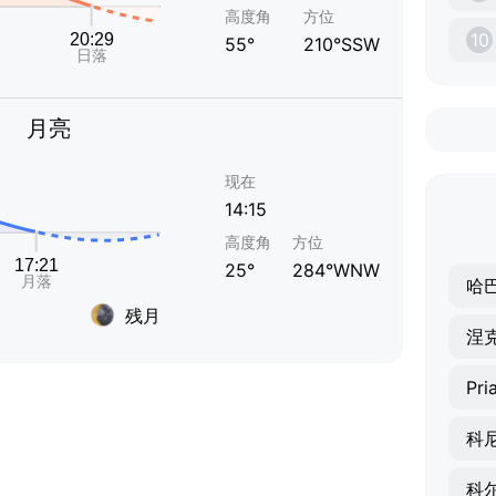
高度角
方位
10
55°
210°SSW
月亮
现在
14:15
高度角
方位
25°
284°WNW
哈
残月
涅
Pri
科