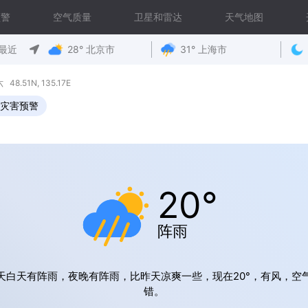
预警
空气质量
卫星和雷达
天气地图
最近
28° 北京市
31° 上海市
.51N, 135.17E
灾害预警
20°
阵雨
天白天有阵雨，夜晚有阵雨，比昨天凉爽一些，现在20°，有风，空
错。