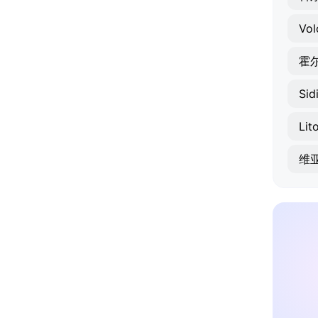
Vol
霍
Sid
Lit
维