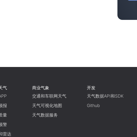
天气
商业气象
开发
PP
交通和车联网天气
天气数据API和SDK
预报
天气可视化地图
Github
质量
天气数据服务
预警
和雷达