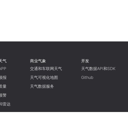
天气
商业气象
开发
PP
交通和车联网天气
天气数据API和SDK
预报
天气可视化地图
Github
质量
天气数据服务
预警
和雷达