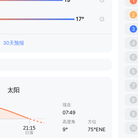
1
2
17°
3
30天预报
4
5
6
7
太阳
8
现在
07:49
9
高度角
方位
10
9°
75°ENE