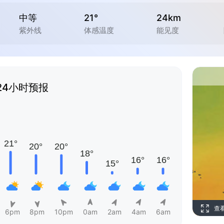
中等
21°
24km
紫外线
体感温度
能见度
24小时预报
查
6pm
8pm
10pm
0am
2am
4am
6am