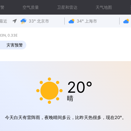
预警
空气质量
卫星和雷达
天气地图
最近
33° 北京市
34° 上海市
N, 0.33E
灾害预警
20°
晴
今天白天有雷阵雨，夜晚晴间多云，比昨天热很多，现在20°。