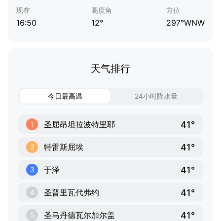
现在
高度角
方位
16:50
12°
297°WNW
天气排行
今日最高温
24小时降水量
41°
圣屈昂坦拉波特里耶
1
41°
特雷斯屈埃
2
41°
于泽
3
41°
圣普里瓦代弗约
4
41°
圣马丹德瓦尔加尔盖
5