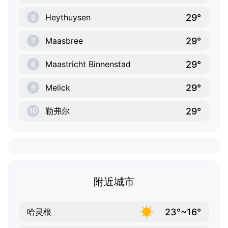
29°
Heythuysen
6
29°
Maasbree
7
29°
Maastricht Binnenstad
8
29°
Melick
9
29°
勒弗尔
10
附近城市
23°~16°
哈灵根