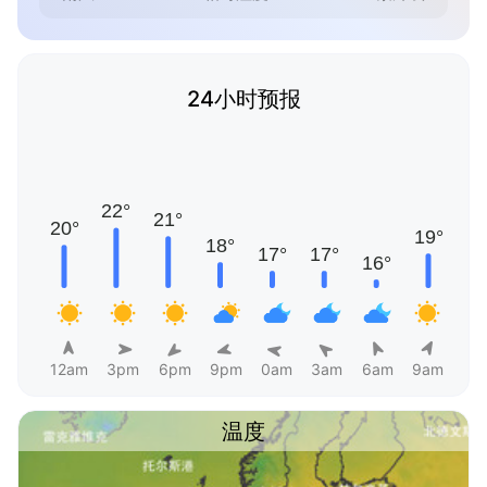
24小时预报
12am
3pm
6pm
9pm
0am
3am
6am
9am
温度