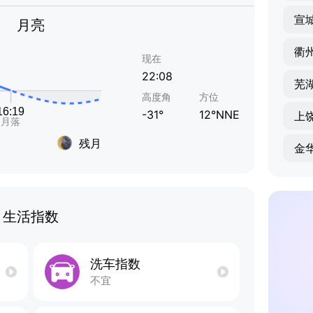
宣
月亮
衢
现在
22:08
芜
高度角
方位
-31°
12°NNE
上
残月
金
生活指数
洗车指数
不宜