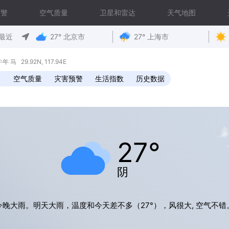
预警
空气质量
卫星和雷达
天气地图
最近
27° 北京市
27° 上海市
马 29.92N, 117.94E
空气质量
灾害预警
生活指数
历史数据
27°
阴
今晚大雨。明天大雨，温度和今天差不多（27°），风很大, 空气不错