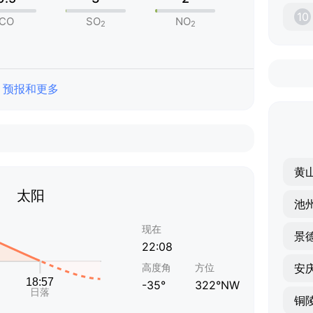
10
CO
SO
NO
2
2
预报和更多
黄
太阳
池
现在
景
22:08
高度角
方位
安
-35°
322°NW
铜