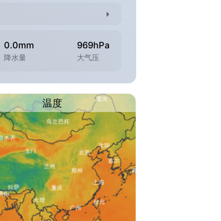
0.0mm
969hPa
降水量
大气压
温度