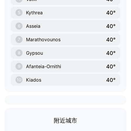
40°
Kythrea
5
40°
Asseia
6
40°
Marathovounos
7
40°
Gypsou
8
40°
Afanteia-Ornithi
9
40°
Kiados
10
附近城市