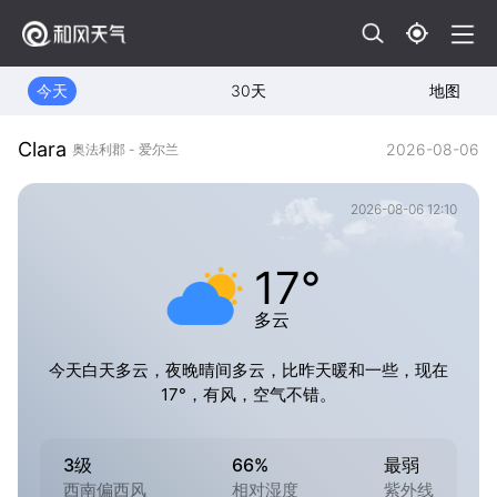
今天
30天
地图
Clara
2026-08-06
奥法利郡 - 爱尔兰
2026-08-06 12:10
17°
多云
今天白天多云，夜晚晴间多云，比昨天暖和一些，现在
17°，有风，空气不错。
3级
66%
最弱
西南偏西风
相对湿度
紫外线