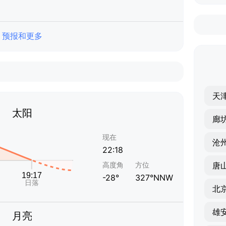
预报和更多
天
太阳
廊
现在
沧
22:18
高度角
方位
唐
-28°
327°NNW
北
雄
月亮