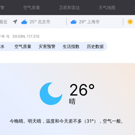
预警
空气质量
卫星和雷达
天气地图
最近
25° 北京市
29° 上海市
马 39.09N, 117.31E
降水
空气质量
灾害预警
生活指数
历史数据
26°
晴
今晚晴。明天晴，温度和今天差不多（31°），空气一般。