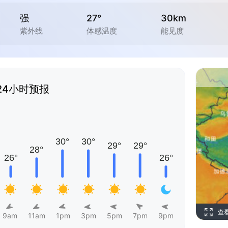
强
27°
30km
紫外线
体感温度
能见度
24小时预报
查
9am
11am
1pm
3pm
5pm
7pm
9pm