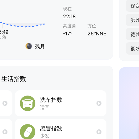
保
现在
22:18
滨
高度角
方位
-17°
26°NNE
德
残月
衡
生活指数
洗车指数
适宜
感冒指数
少发