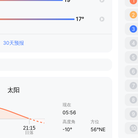
1
2
17°
3
30天预报
4
5
6
7
太阳
8
现在
05:56
9
高度角
方位
10
-10°
56°NE