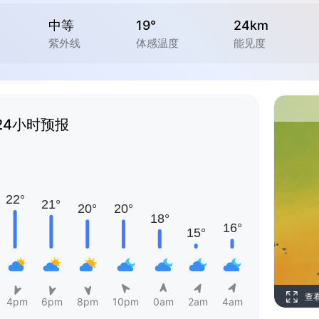
中等
19°
24km
紫外线
体感温度
能见度
24小时预报
查
4pm
6pm
8pm
10pm
0am
2am
4am