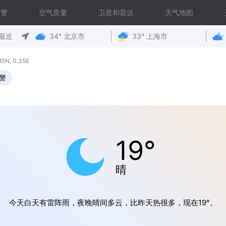
预警
空气质量
卫星和雷达
天气地图
最近
34° 北京市
33° 上海市
N, 0.35E
警
19°
晴
今天白天有雷阵雨，夜晚晴间多云，比昨天热很多，现在19°。