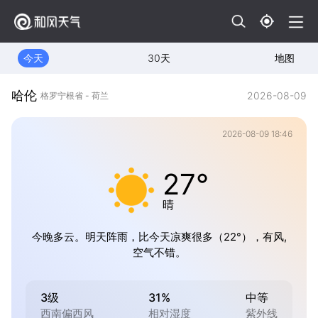
今天
30天
地图
哈伦
2026-08-09
格罗宁根省 - 荷兰
2026-08-09 18:46
27°
晴
今晚多云。明天阵雨，比今天凉爽很多（22°），有风,
空气不错。
3级
31%
中等
西南偏西风
相对湿度
紫外线