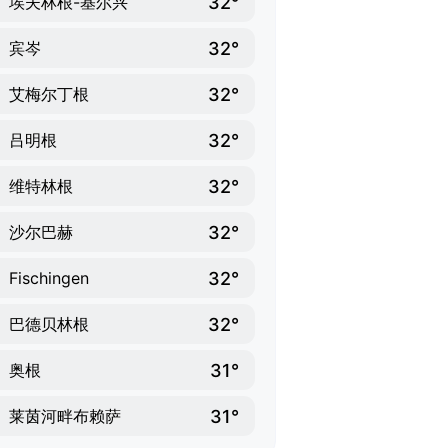
32°
埃夫林根-基尔兴
32°
宾岑
32°
艾梅尔丁根
32°
吕明根
32°
维特林根
32°
沙尔巴赫
32°
Fischingen
32°
巴德贝林根
31°
奥根
31°
莱茵河畔布赖萨