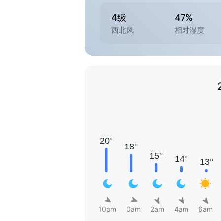
4级
47%
西北风
相对湿度
10pm
0am
2am
4am
6am