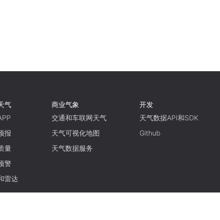
天气
商业气象
开发
PP
交通和车联网天气
天气数据API和SDK
预报
天气可视化地图
Github
质量
天气数据服务
预警
和雷达