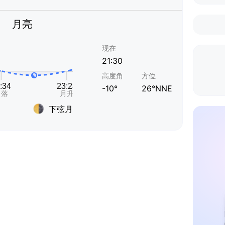
月亮
现在
21:30
高度角
方位
-10°
26°NNE
下弦月