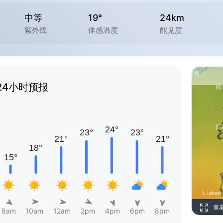
中等
19°
24km
紫外线
体感温度
能见度
24小时预报
查
8am
10am
12am
2pm
4pm
6pm
8pm