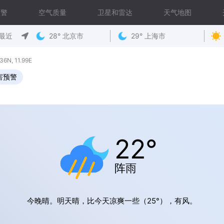
预警
空气质量
卫星和雷达
天气地图
最近
28° 北京市
29° 上海市
N, 11.99E
害预警
22°
阵雨
今晚晴。明天晴，比今天凉爽一些（25°），有风。