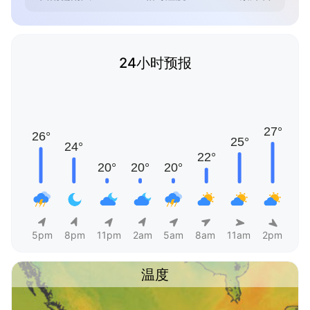
24小时预报
5pm
8pm
11pm
2am
5am
8am
11am
2pm
温度