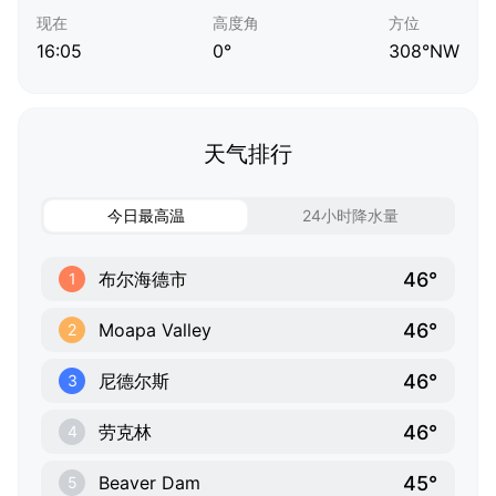
现在
高度角
方位
16:05
0°
308°NW
天气排行
今日最高温
24小时降水量
46°
布尔海德市
1
46°
Moapa Valley
2
46°
尼德尔斯
3
46°
劳克林
4
45°
Beaver Dam
5