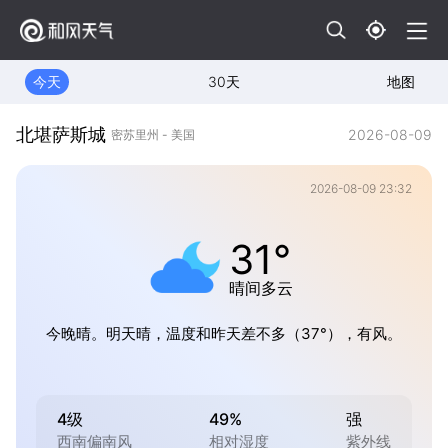
今天
30天
地图
北堪萨斯城
2026-08-09
密苏里州 - 美国
2026-08-09 23:32
31°
晴间多云
今晚晴。明天晴，温度和昨天差不多（37°），有风。
4级
49%
强
西南偏南风
相对湿度
紫外线