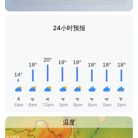
24小时预报
6am
9am
12am
3pm
6pm
9pm
0am
3am
温度