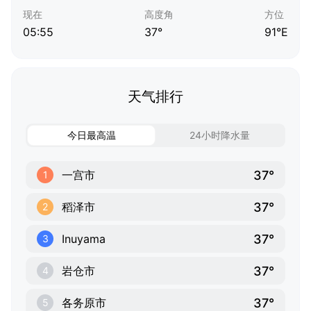
现在
高度角
方位
05:55
37°
91°E
天气排行
今日最高温
24小时降水量
37°
一宫市
1
37°
稻泽市
2
37°
Inuyama
3
37°
岩仓市
4
37°
各务原市
5