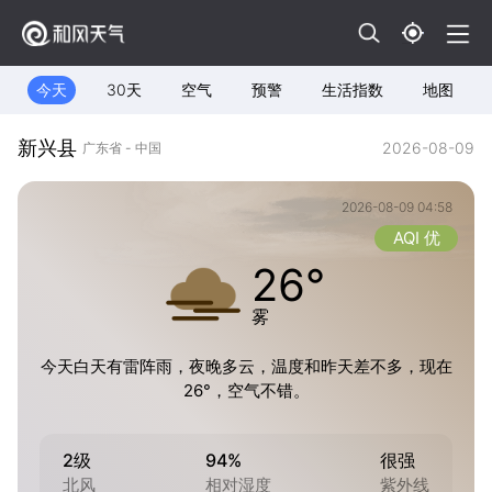
今天
30天
空气
预警
生活指数
地图
新兴县
2026-08-09
广东省 - 中国
2026-08-09 04:58
AQI 优
26°
雾
今天白天有雷阵雨，夜晚多云，温度和昨天差不多，现在
26°，空气不错。
2级
94%
很强
北风
相对湿度
紫外线