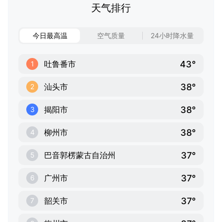
天气排行
今日最高温
空气质量
24小时降水量
43°
吐鲁番市
1
38°
汕头市
2
38°
揭阳市
3
38°
柳州市
4
37°
巴音郭楞蒙古自治州
5
37°
广州市
6
37°
韶关市
7