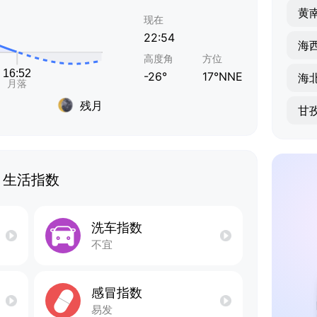
黄
现在
22:54
高度角
方位
-26°
17°NNE
海
残月
甘
生活指数
洗车指数
不宜
感冒指数
易发