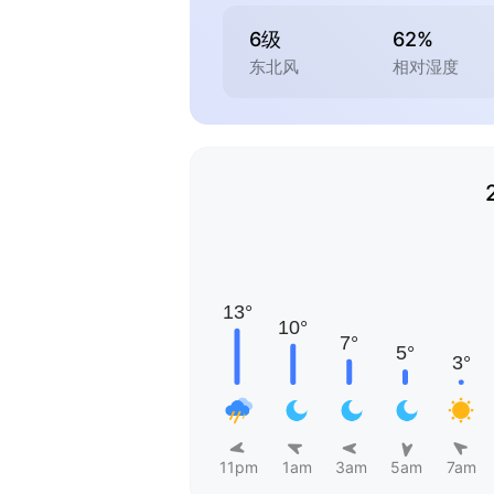
6级
62%
东北风
相对湿度
11pm
1am
3am
5am
7am