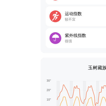
运动指数
较不宜
紫外线指数
很强
玉树藏