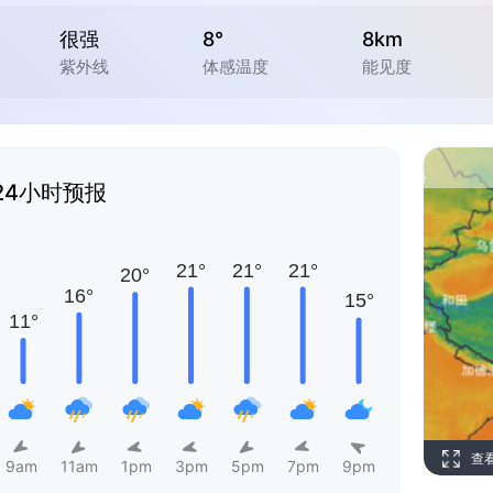
很强
8°
8km
紫外线
体感温度
能见度
24小时预报
查
9am
11am
1pm
3pm
5pm
7pm
9pm