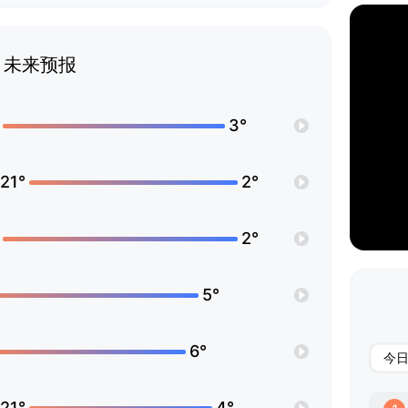
未来预报
3°
21°
2°
2°
5°
6°
今
21°
4°