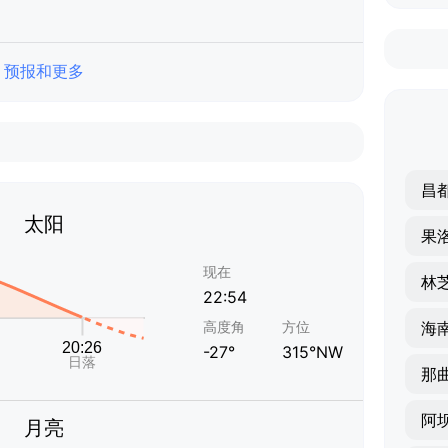
预报和更多
昌
太阳
果
现在
林
22:54
高度角
方位
海
-27°
315°NW
那
阿
月亮