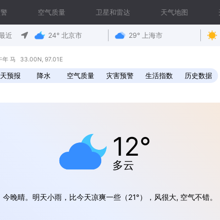
预警
空气质量
卫星和雷达
天气地图
最近
24° 北京市
29° 上海市
马 33.00N, 97.01E
0天预报
降水
空气质量
灾害预警
生活指数
历史数据
12°
多云
今晚晴。明天小雨，比今天凉爽一些（21°），风很大, 空气不错。