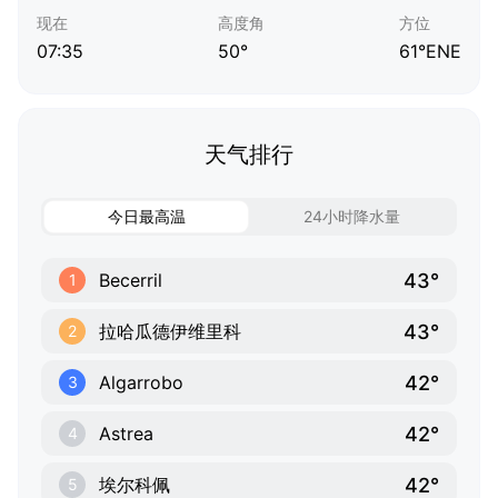
现在
高度角
方位
07:35
50°
61°ENE
天气排行
今日最高温
24小时降水量
43°
Becerril
1
43°
拉哈瓜德伊维里科
2
42°
Algarrobo
3
42°
Astrea
4
42°
埃尔科佩
5