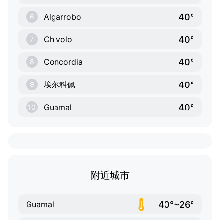
40°
Algarrobo
6
40°
Chivolo
7
40°
Concordia
8
40°
埃尔科佩
9
40°
Guamal
10
附近城市
40°~26°
Guamal