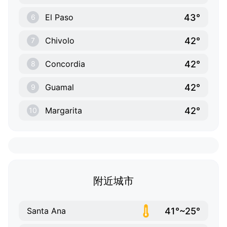
43°
El Paso
6
42°
Chivolo
7
42°
Concordia
8
42°
Guamal
9
42°
Margarita
10
附近城市
41°~25°
Santa Ana