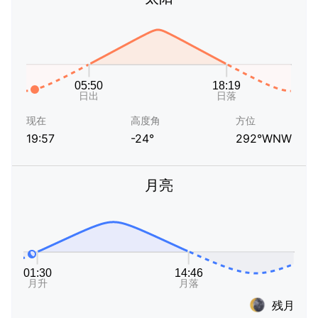
现在
高度角
方位
19:57
-24°
292°WNW
月亮
残月