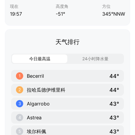
现在
高度角
方位
19:57
-51°
345°NNW
天气排行
今日最高温
24小时降水量
44°
Becerril
1
44°
拉哈瓜德伊维里科
2
43°
Algarrobo
3
43°
Astrea
4
43°
埃尔科佩
5