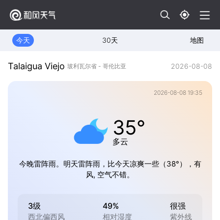
今天
30天
地图
Talaigua Viejo
2026-08-08
玻利瓦尔省 - 哥伦比亚
2026-08-08 19:35
35°
多云
今晚雷阵雨。明天雷阵雨，比今天凉爽一些（38°），有
风, 空气不错。
3级
49%
很强
西北偏西风
相对湿度
紫外线