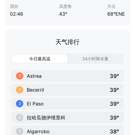
现在
高度角
方位
02:46
43°
68°ENE
天气排行
今日最高温
24小时降水量
39°
Astrea
1
39°
Becerril
2
39°
El Paso
3
39°
拉哈瓜德伊维里科
4
38°
Algarrobo
5