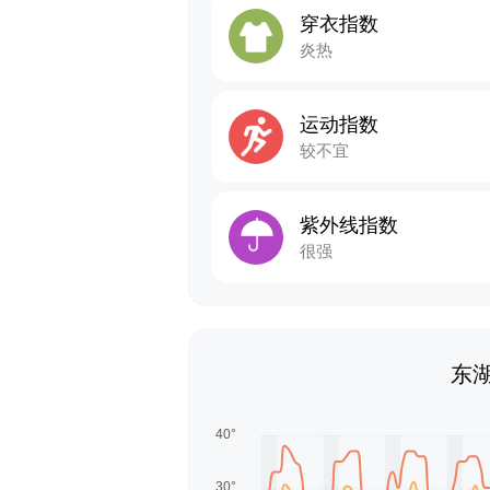
穿衣指数
炎热
运动指数
较不宜
紫外线指数
很强
东