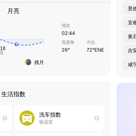
景
月亮
宜
现在
02:44
黄
高度角
方位
26°
72°ENE
吉
残月
咸
生活指数
洗车指数
较适宜