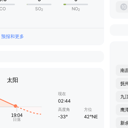
10
CO
SO
NO
2
2
预报和更多
南
太阳
抚
现在
九
02:44
高度角
方位
鹰
-33°
42°NE
新