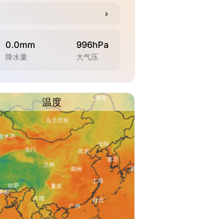
0.0mm
996hPa
降水量
大气压
温度