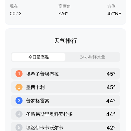
现在
高度角
方位
00:12
-26°
47°NE
天气排行
今日最高温
24小时降水量
45°
埃希多普埃布拉
1
45°
墨西卡利
2
44°
普罗格雷索
3
44°
圣路易斯里奥科罗拉多
4
42°
埃洛伊卡卡沃尔卡
5